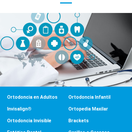
Ortodoncia en Adultos
Ortodoncia Infantil
Invisalign®
Ortopedia Maxilar
Ortodoncia Invisible
Brackets