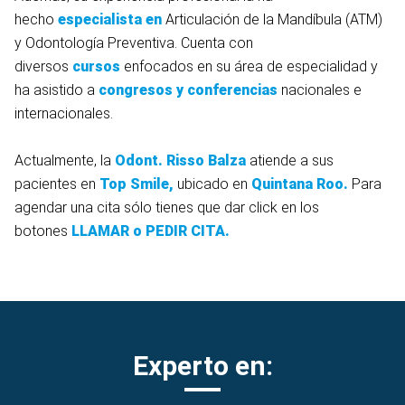
hecho
especialista en
Articulación de la Mandíbula (ATM)
y Odontología Preventiva. Cuenta con
diversos
cursos
enfocados en su área de especialidad y
ha asistido a
congresos y conferencias
nacionales e
internacionales.
Actualmente, la
Odont. Risso Balza
atiende a sus
pacientes en
Top Smile,
ubicado en
Quintana Roo.
Para
agendar una cita sólo tienes que dar click en los
botones
LLAMAR o PEDIR CITA.
Experto en: